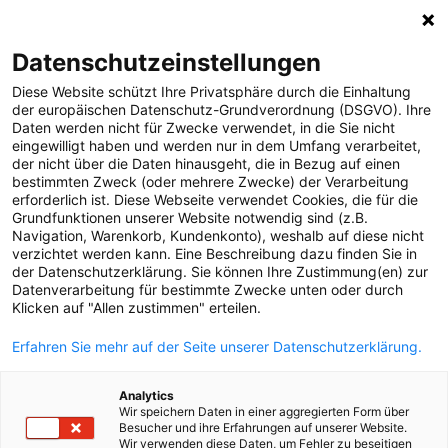
Datenschutzeinstellungen
Diese Website schützt Ihre Privatsphäre durch die Einhaltung
der europäischen Datenschutz-Grundverordnung (DSGVO). Ihre
Daten werden nicht für Zwecke verwendet, in die Sie nicht
eingewilligt haben und werden nur in dem Umfang verarbeitet,
der nicht über die Daten hinausgeht, die in Bezug auf einen
bestimmten Zweck (oder mehrere Zwecke) der Verarbeitung
erforderlich ist. Diese Webseite verwendet Cookies, die für die
Grundfunktionen unserer Website notwendig sind (z.B.
Navigation, Warenkorb, Kundenkonto), weshalb auf diese nicht
verzichtet werden kann. Eine Beschreibung dazu finden Sie in
der Datenschutzerklärung. Sie können Ihre Zustimmung(en) zur
Datenverarbeitung für bestimmte Zwecke unten oder durch
Klicken auf "Allen zustimmen" erteilen.
Erfahren Sie mehr auf der Seite unserer Datenschutzerklärung.
Willkommen bei der Netz
Oberösterreich
Analytics
Wir speichern Daten in einer aggregierten Form über
Die
Netz Oberösterreich GmbH
sorgt tagtäglich
Besucher und ihre Erfahrungen auf unserer Website.
dafür, dass Energie dort ankommt, wo sie gebraucht
Wir verwenden diese Daten, um Fehler zu beseitigen