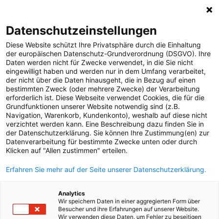
Datenschutzeinstellungen
Diese Website schützt Ihre Privatsphäre durch die Einhaltung
der europäischen Datenschutz-Grundverordnung (DSGVO). Ihre
Daten werden nicht für Zwecke verwendet, in die Sie nicht
eingewilligt haben und werden nur in dem Umfang verarbeitet,
der nicht über die Daten hinausgeht, die in Bezug auf einen
bestimmten Zweck (oder mehrere Zwecke) der Verarbeitung
erforderlich ist. Diese Webseite verwendet Cookies, die für die
Grundfunktionen unserer Website notwendig sind (z.B.
Navigation, Warenkorb, Kundenkonto), weshalb auf diese nicht
Aktuelle Störungsinformationen
verzichtet werden kann. Eine Beschreibung dazu finden Sie in
online abrufen
der Datenschutzerklärung. Sie können Ihre Zustimmung(en) zur
Datenverarbeitung für bestimmte Zwecke unten oder durch
Klicken auf "Allen zustimmen" erteilen.
Home
Themen
online-Services
Störungsinfo
Erfahren Sie mehr auf der Seite unserer Datenschutzerklärung.
Netzweb
Analytics
Wir speichern Daten in einer aggregierten Form über
Als moderner Netzbetreiber können wir
Besucher und ihre Erfahrungen auf unserer Website.
Wir verwenden diese Daten, um Fehler zu beseitigen